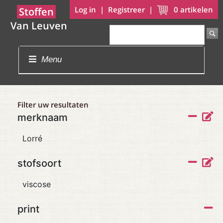
Log in
|
Registreer
|
0
artikelen
Stoffen
Van Leuven
Menu
Filter uw resultaten
merknaam
Lorré
stofsoort
viscose
print