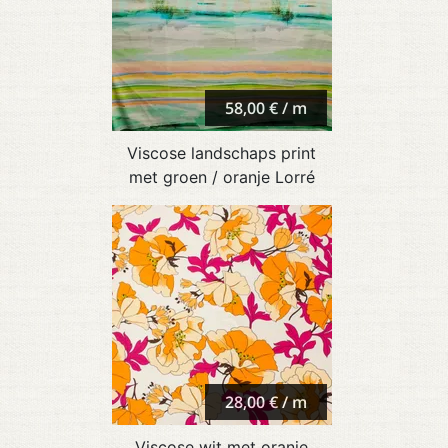
58,00 € / m
Viscose landschaps print
met groen / oranje Lorré
28,00 € / m
Viscose wit met oranje