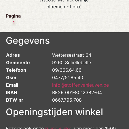
bloemen - Lorré
Pagina
1
Gegevens
Adres
Wettersestraat 64
Gemeente
9260 Schellebelle
Telefoon
09/366.64.66
Gsm
0477/51.85.40
Email
info@stoffenvanleuven.be
IBAN
BE29 001-8012382-64
BTW nr
0667.795.708
Openingstijden winkel
Bezoek ook onze
ruime winkel
van meer dan 1500