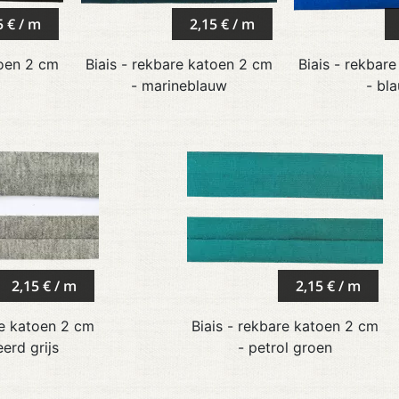
5 € / m
2,15 € / m
toen 2 cm
Biais - rekbare katoen 2 cm
Biais - rekbar
- marineblauw
- bl
2,15 € / m
2,15 € / m
re katoen 2 cm
Biais - rekbare katoen 2 cm
erd grijs
- petrol groen