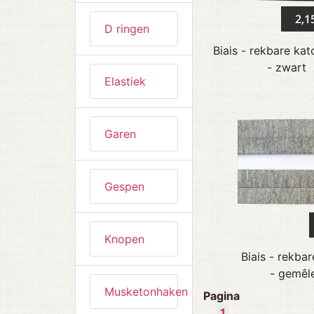
2,1
D ringen
Biais - rekbare ka
- zwart
Elastiek
Garen
Gespen
Knopen
Biais - rekba
- gemêle
Musketonhaken
Pagina
1