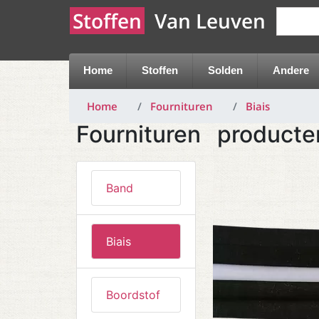
Stoffen
Van Leuven
Home
Stoffen
Solden
Andere
Home
Fournituren
Biais
Fournituren
producte
Band
Biais
Boordstof