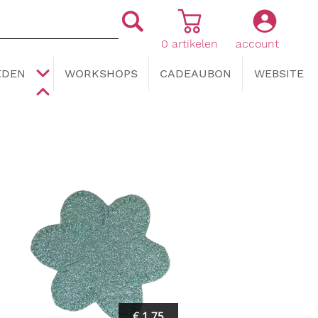
0
artikelen
account
|
|
EDEN
WORKSHOPS
CADEAUBON
WEBSITE
€ 1,75