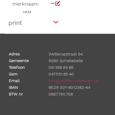
merknaam
HKM
print
Gegevens
Adres
Wettersestraat 64
Gemeente
9260 Schellebelle
Telefoon
09/366.64.66
Gsm
0477/51.85.40
Email
info@stoffenvanleuven.be
IBAN
BE29 001-8012382-64
BTW nr
0667.795.708